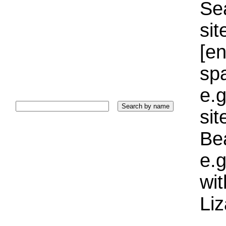
Sea
sit
[e
sp
e.g
si
Bea
e.g
wi
Liz