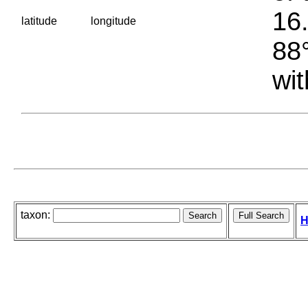
16.
latitude
longitude
88°
wit
taxon:
H