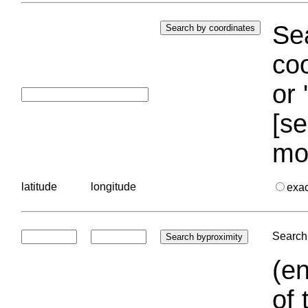
Sea
coo
or 
[se
mo
latitude
longitude
exa
Search 
(en
of 