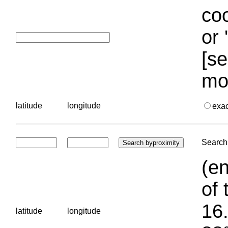
coo
or 
[se
mo
latitude
longitude
exa
Search 
(en
of 
16.
latitude
longitude