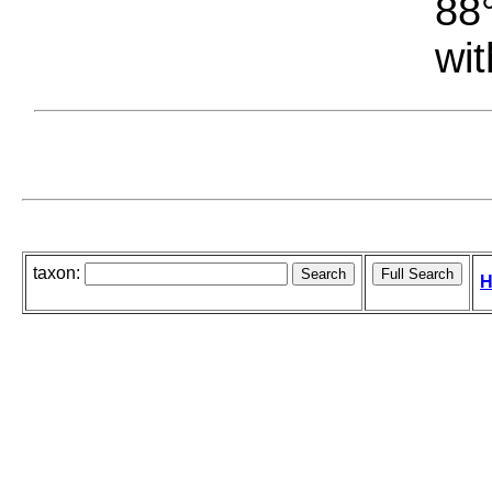
88°
wit
taxon:
H