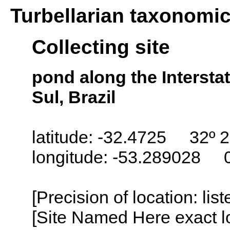
Turbellarian taxonomi
Collecting site
pond along the Interst
Sul, Brazil
latitude: -32.4725 32º 2
longitude: -53.289028 0
[Precision of location: lis
[Site Named Here exact lo