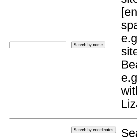
[e
sp
e.g
si
Bea
e.g
wi
Liz
Sea