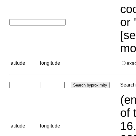
coo
or 
[se
mo
latitude
longitude
exa
Search 
(en
of 
16.
latitude
longitude