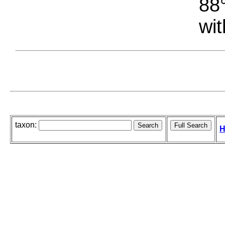
88°
wit
taxon:
H