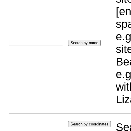
[e
sp
e.g
si
Bea
e.g
wi
Liz
Sea