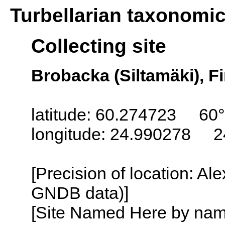
Turbellarian taxonomi
Collecting site
Brobacka (Siltamäki), F
latitude: 60.274723 60
longitude: 24.990278 2
[Precision of location: Al
GNDB data)]
[Site Named Here by name o