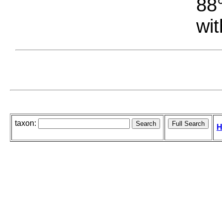
88°
wit
taxon:
H