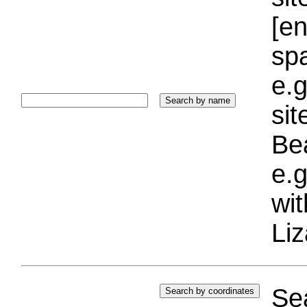
[e
sp
e.g
si
Bea
e.g
wi
Liz
Sea