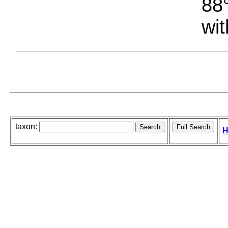
88°
wit
taxon:
H