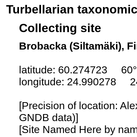
Turbellarian taxonomi
Collecting site
Brobacka (Siltamäki), F
latitude: 60.274723 60
longitude: 24.990278 2
[Precision of location: Al
GNDB data)]
[Site Named Here by name o