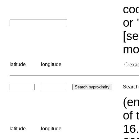
coo
or 
[se
mo
latitude
longitude
exa
Search 
(en
of 
16.
latitude
longitude