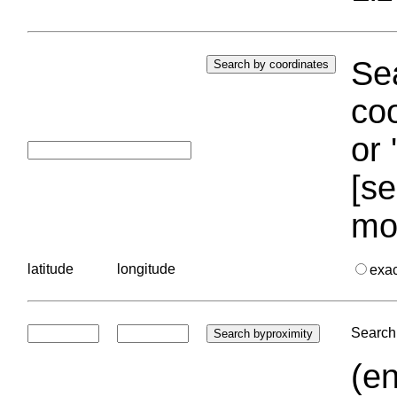
Sea
coo
or 
[se
mo
latitude
longitude
exa
Search 
(en