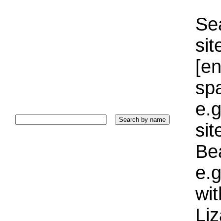
Sea
sit
[e
sp
e.g
si
Bea
e.g
wi
Liz