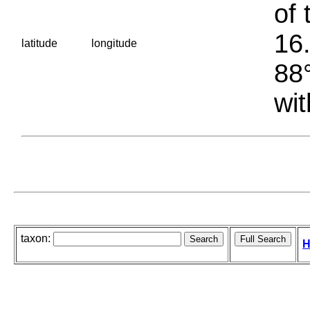
of 
16.
latitude
longitude
88°
wit
taxon:
H