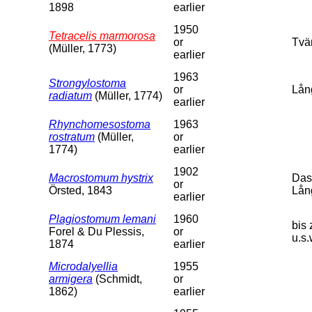
1898
earlier
1950
Tetracelis marmorosa
or
Tvä
(Müller, 1773)
earlier
1963
Strongylostoma
or
Lån
radiatum
(Müller, 1774)
earlier
Rhynchomesostoma
1963
rostratum
(Müller,
or
1774)
earlier
1902
Macrostomum hystrix
Das 
or
Örsted, 1843
Lån
earlier
Plagiostomum lemani
1960
bis
Forel & Du Plessis,
or
u.s.
1874
earlier
Microdalyellia
1955
armigera
(Schmidt,
or
1862)
earlier