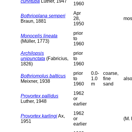
curvituba
Luther, 1947
1960
Apr
Bothrioplana semperi
28,
moss
Braun, 1881
1950
prior
Monocelis lineata
to
(Müller, 1773)
1960
Archilopsis
prior
unipunctata
(Fabricius,
to
1826)
1960
prior
0.0-
coarse,
Bothriomolus balticus
to
1.0
fine
als
Meixner, 1938
1960
m
sand
1962
Provortex pallidus
or
Luther, 1948
earlier
1962
Provortex karlingi
Ax,
or
(M. 
1951
earlier