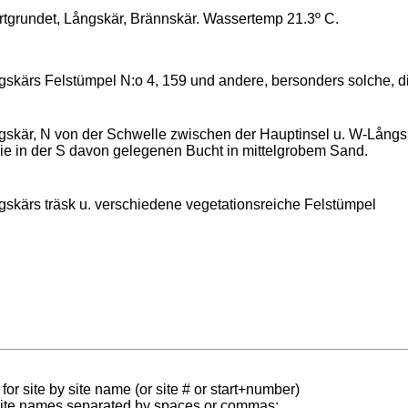
rtgrundet, Långskär, Brännskär. Wassertemp 21.3º C.
gskärs Felstümpel N:o 4, 159 und andere, bersonders solche, 
gskär, N von der Schwelle zwischen der Hauptinsel u. W-Långs
ie in der S davon gelegenen Bucht in mittelgrobem Sand.
gskärs träsk u. verschiedene vegetationsreiche Felstümpel
for site by site name (or site # or start+number)
 site names separated by spaces or commas;