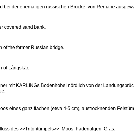
d bei der ehemaligen russischen Brücke, von Remane ausgewas
er covered sand bank.
h of the former Russian bridge.
h of Långskär.
einer mit KARLINGs Bodenhobel nördlich von der Landungsbrü
be.
Moos eines ganz flachen (etwa 4-5 cm), austrocknenden Felstümp
fluss des >>Tritontümpels>>, Moos, Fadenalgen, Gras.