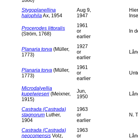
1880)
Stygoplanellina
Aug 9,
Hie
halophila
Ax, 1954
1947
Ins
1961
Procerodes littoralis
or
In 
(Ström, 1768)
earlier
1927
Planaria torva
(Müller,
or
Lån
1773)
earlier
1961
Planaria torva
(Müller,
or
Unt
1773)
earlier
Microdalyellia
Jun,
kupelwieseri
(Meixner,
Lån
1950
1915)
Castrada (Castrada)
1963
stagnorum
Luther,
or
N. 
1904
earlier
Castrada (Castrada)
1963
neocomensis
Volz,
or
Lån