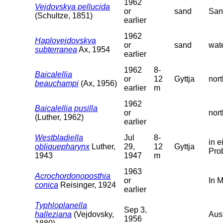
1962
Vejdovskya pellucida
or
sand
San
(Schultze, 1851)
earlier
1962
Haplovejdovskya
or
sand
wat
subterranea
Ax, 1954
earlier
1962
8-
Baicalellia
or
12
Gyttja
nort
beauchampi
(Ax, 1956)
earlier
m
1962
Baicalellia pusilla
or
nort
(Luther, 1962)
earlier
Westbladiella
Jul
8-
in 
obliquepharynx
Luther,
29,
12
Gyttja
Pro
1943
1947
m
1963
Acrochordonoposthia
or
In 
conica
Reisinger, 1924
earlier
Typhloplanella
Sep 3,
halleziana
(Vejdovsky,
Aus
1956