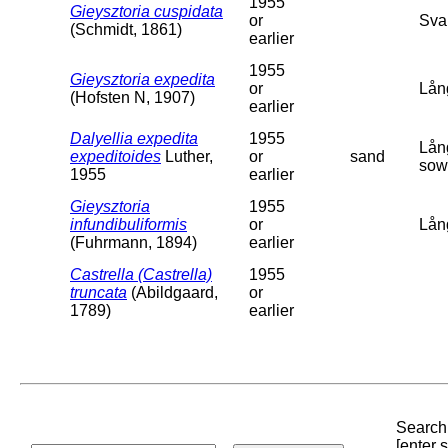
1955
Gieysztoria cuspidata
or
Sva
(Schmidt, 1861)
earlier
1955
Gieysztoria expedita
or
Lån
(Hofsten N, 1907)
earlier
Dalyellia expedita
1955
Lån
expeditoides
Luther,
or
sand
sow
1955
earlier
Gieysztoria
1955
infundibuliformis
or
Lån
(Fuhrmann, 1894)
earlier
Castrella (Castrella)
1955
truncata
(Abildgaard,
or
1789)
earlier
Search 
[enter