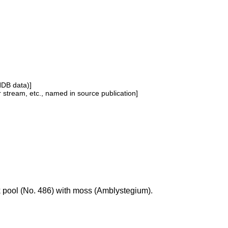
NDB data)]
or stream, etc., named in source publication]
k pool (No. 486) with moss (Amblystegium).