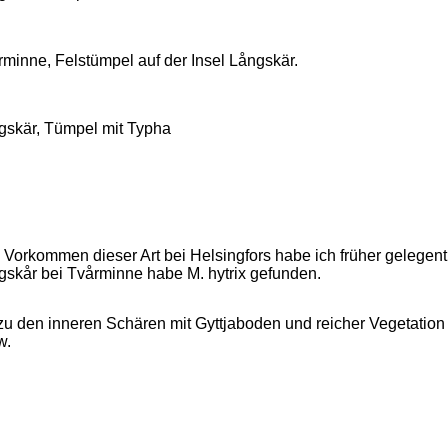
rminne, Felstümpel auf der Insel Långskär.
gskär, Tümpel mit Typha
Vorkommen dieser Art bei Helsingfors habe ich früher gelegentl
gskår bei Tvårminne habe M. hytrix gefunden.
 zu den inneren Schären mit Gyttjaboden und reicher Vegetation
w.