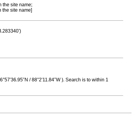
n the site name;
n the site name]
53.283340')
 16°57'36.95"N / 88°2'11.84"W ). Search is to within 1