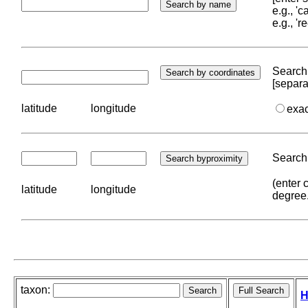
e.g., '
e.g., '
Search 
[separa
latitude
longitude
exa
Search 
(enter 
latitude
longitude
degree
taxon:
H