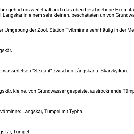
rher gehört unzweifelhaft auch das oben beschriebene Exemplar
el Langskär in einem sehr kleinen, beschatteten un von Grundw
der Umgebung der Zool. Station Tvärminne sehr häufig in der 
gskär.
erwasserfelsen "Sextant" zwischen Långskär u. Skarvkyrkan.
gskär, kleine, von Grundwasser gespeiste, austrocknende Tümpe
Tvärminne: Långskär, Tümpel mit Typha.
gskär, Tümpel