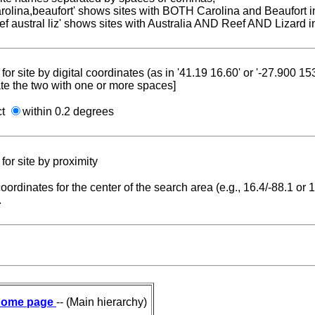
carolina,beaufort' shows sites with BOTH Carolina and Beaufort i
reef austral liz' shows sites with Australia AND Reef AND Lizard i
for site by digital coordinates (as in '41.19 16.60' or '-27.900 1
te the two with one or more spaces]
ct
within 0.2 degrees
for site by proximity
coordinates for the center of the search area (e.g., 16.4/-88.1 or
.
ome page
-- (Main hierarchy)