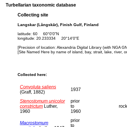
Turbellarian taxonomic database
Collecting site
Langskar (Långskär), Finish Gulf, Finland
latitude: 60 60°0'0"N
longitude: 20.233334 20°14'0"E
[Precision of location: Alexandria Digital Library (with NGA G
[Site Named Here by name of island, bay, strait, lake, river, 
Collected here:
Convoluta saliens
1937
(Graff, 1882)
Stenostomum unicolor
prior
constrictum
Luther,
to
roc
1960
1960
prior
Macrostomum
to