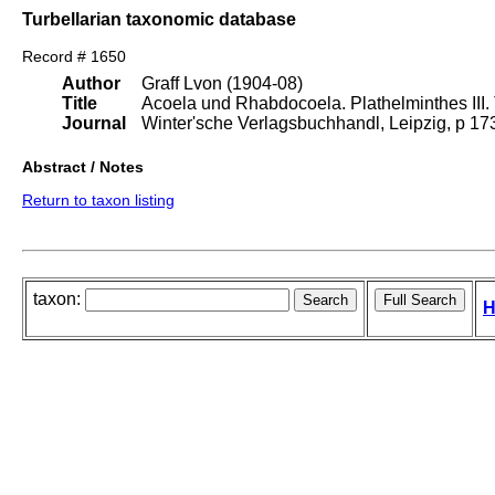
Turbellarian taxonomic database
Record # 1650
Author
Graff Lvon (1904-08)
Title
Acoela und Rhabdocoela. Plathelminthes III. T
Journal
Winter'sche Verlagsbuchhandl, Leipzig, p 1
Abstract / Notes
Return to taxon listing
taxon:
H