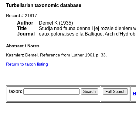
Turbellarian taxonomic database
Record # 21817
Author
Demel K (1935)
Title
Studja nad fauna denna i jej rozsie dleniem w
Journal
eaux polonaises e la Baltique. Arch d'Hydrobio
Abstract / Notes
Kasmierz Demel. Reference from Luther 1961 p. 33.
Return to taxon listing
taxon:
H