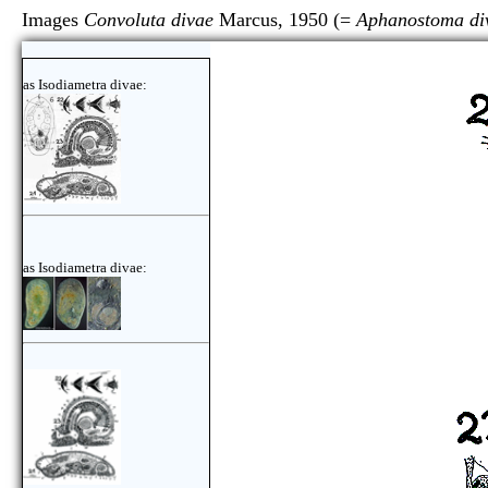
Images
Convoluta divae
Marcus, 1950 (=
Aphanostoma di
as Isodiametra divae:
as Isodiametra divae: