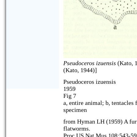
Pseudoceros izuensis
(Kato, 
(Kato, 1944)]
Pseudoceros izuensis
1959
Fig 7
a, entire animal; b, tentacles 
specimen
from Hyman LH (1959) A furt
flatworms.
Proc US Nat Mus 108:543-59