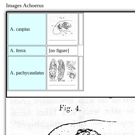
Images Achoerus
A. caspius
A. ferox
[no figure]
A. pachycaudatus