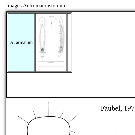
Images Antromacrostomum
A. armatum