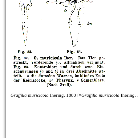
G. mytili
[no figure]
G. parasitica
[no figure]
G. pugetensis
[no figure]
Graffilla muricicola
Ihering, 1880 [=
Graffilla muricicola
Ihering,