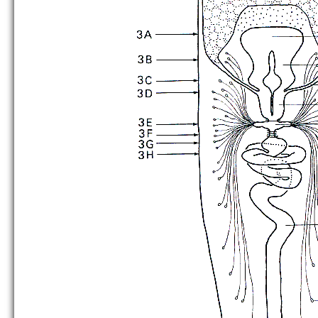
K. spiralis
[no figure]