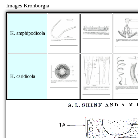
Images Kronborgia
K. amphipodicola
K. caridicola
K. isopodicola
[no figure]
K. pugettensis