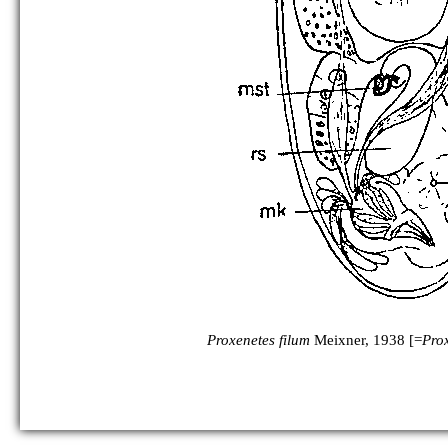
Proxenetes filum
Meixner, 1938 [=
Prox