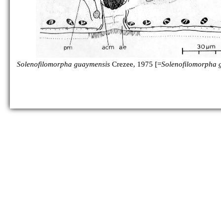
S. pellucida
Solenofilomorpha guaymensis
Crezee, 1975 [=
Solenofilomorpha 