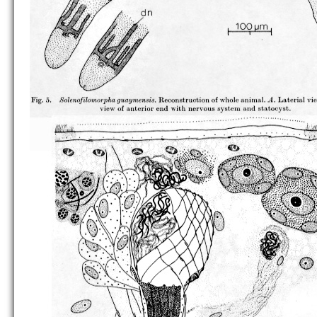
S. justinei
S. longissima