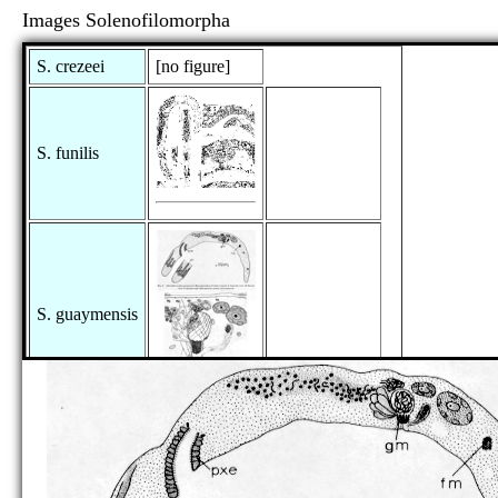
Images Solenofilomorpha
S. crezeei
[no figure]
S. funilis
S. guaymensis