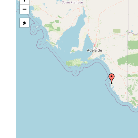
Craspedella spenceri
Oct 18, 1988
ex C
−
🏠