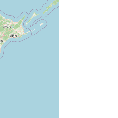
. In einer Lagune des Takase River, welcher den See mit dem
indet; zusammen mit Macrostomum semicirculatum. Detritus-
 zwischen Wurzeln von Phragmites und Halophyten.
. In einer Lagune des Takase River, welcher den See mit dem
indet; zusammen mit Macrostomum semicirculatum. Detritus-
 zwischen Wurzeln von Phragmites und Halophyten.
. Mündung des Sees (Lagune) in den Takase River, welcher
liesst. Mehrere Individuen im Fein- und Mittelsand der Lagunen-
n Salzgehalt be Niedrigwasser.
. Mündung des Sees (Lagune) in den Takase River, welcher
liesst. Mehrere Individuen im Fein- und Mittelsand der Lagunen-
n Salzgehalt be Niedrigwasser.
Lake Ogawara in den Takase River. In Fein- und Mittelsand,
 Duplominona filiformis. Bei Niedrigwasser kein Salzgehalt.
Lake Ogawara in den Takase River. In Fein- und Mittelsand,
 Duplominona filiformis. Bei Niedrigwasser kein Salzgehalt.
akase River. Der Fluss verbindet den Lake Ogawara mit dem
ritusreicher Sand der Uferzone, zusammen mit Macrostomum
m. Salzgehalt 15 o/oo.