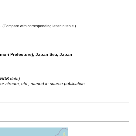
e. (Compare with corresponding letter in table.)
mori Prefecture), Japan Sea, Japan
 GNDB data)
r, or stream, etc., named in source publication
Ozean Lagune an der Mündung des Takase River.