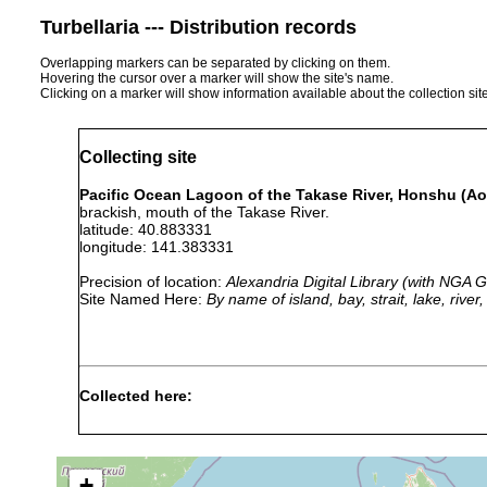
Turbellaria --- Distribution records
Overlapping markers can be separated by clicking on them.
Hovering the cursor over a marker will show the site's name.
Clicking on a marker will show information available about the collection sit
Collecting site
Pacific Ocean Lagoon of the Takase River, Honshu (Ao
brackish, mouth of the Takase River.
latitude: 40.883331
longitude: 141.383331
Precision of location:
Alexandria Digital Library (with NGA
Site Named Here:
By name of island, bay, strait, lake, rive
Collected here:
August
Promesostoma
fine
29,
Pazifischer 
teshirogii
sand
1990
+