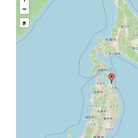
Ogawara Lake
−
Aug
Geoplana vaga
sand
Pazifik verb
1980
reicher Sand
🏠
Ogawara Lake
Macrostomum
Aug
sand
Pazifik verb
uncinatum
1980
reicher Sand
Aug
fine-
Lake Ogawara
Duplominona
29,
medium
zum Pazifïk f
filiformis
1990
sand
Mündung. Kei
fine-
Lake Ogawara
Duplominona
Sep 1,
medium
zum Pazifïk f
filiformis
1990
sand
Mündung. Kei
fine-
Sep 1,
Mündung des 
Archilina japonica
medium
1990
zusammen mit
sand
Aug
fine-
Mündung des 
Archilina japonica
29,
medium
zusammen mit
1990
sand
Aug
Lagune des T
Ptychopera
21,
sand
Pazifïk. Det
japonica
1990
semicirculatu