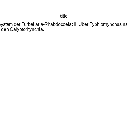
title
ystem der Turbellaria-Rhabdocoela: II. Über Typhlorhynchus n
 den Calyptorhynchia.