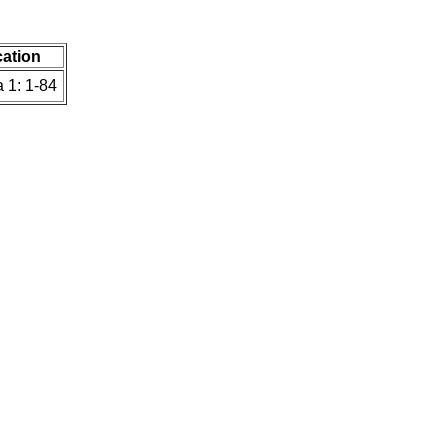
cation
 1: 1-84