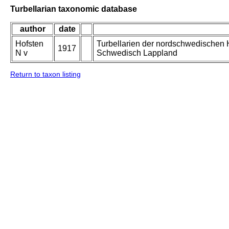
Turbellarian taxonomic database
author
date
Hofsten
Turbellarien der nordschwedischen 
1917
N v
Schwedisch Lappland
Return to taxon listing