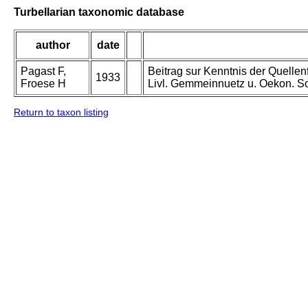
Turbellarian taxonomic database
author
date
Pagast F,
Beitrag sur Kenntnis der Quellenf
1933
Froese H
Livl. Gemmeinnuetz u. Oekon. So
Return to taxon listing