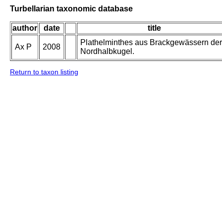
Turbellarian taxonomic database
author
date
title
Plathelminthes aus Brackgewässern der
Ax P
2008
Nordhalbkugel.
Return to taxon listing