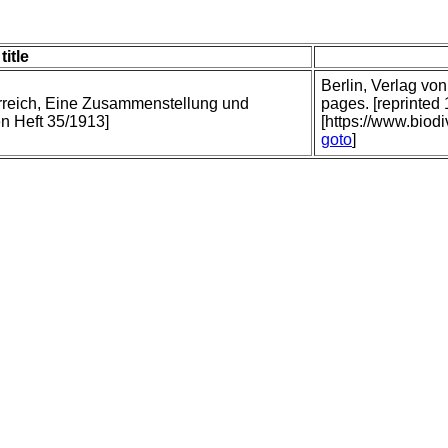
title
Berlin, Verlag vo
ierreich, Eine Zusammenstellung und
pages. [reprinted
n Heft 35/1913]
[https://www.biodi
goto
]