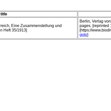
title
Berlin, Verlag vo
ierreich, Eine Zusammenstellung und
pages. [reprinted
n Heft 35/1913]
[https://www.biodi
goto
]