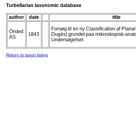
Turbellarian taxonomic database
author
date
title
Forsøg til en ny Classification af Plana
Örsted
1843
Dugès) grundet paa mikroskopisk-anat
AS
Undersøgelser.
Return to taxon listing