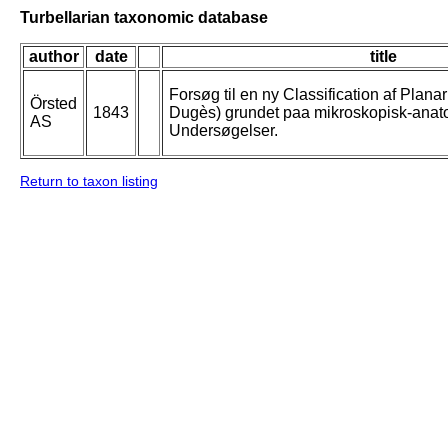
Turbellarian taxonomic database
author
date
title
Forsøg til en ny Classification af Plana
Örsted
1843
Dugès) grundet paa mikroskopisk-anat
AS
Undersøgelser.
Return to taxon listing