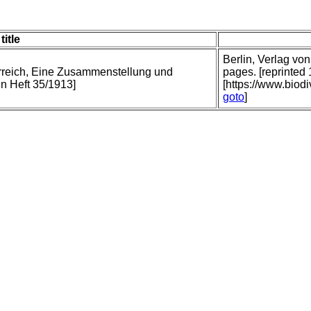
title
Berlin, Verlag vo
ierreich, Eine Zusammenstellung und
pages. [reprinted
n Heft 35/1913]
[https://www.biodi
goto
]