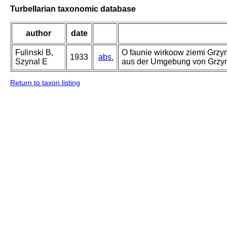
Turbellarian taxonomic database
author
date
Fulinski B,
O faunie wirkoow ziemi Grzym
1933
abs.
Szynal E
aus der Umgebung von Grzym
Return to taxon listing