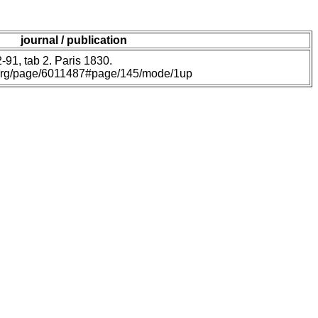
journal / publication
2-91, tab 2. Paris 1830.
ry.org/page/6011487#page/145/mode/1up