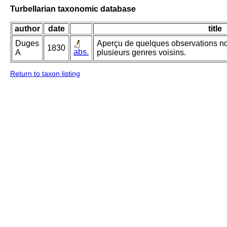
Turbellarian taxonomic database
author
date
title
Duges
Aperçu de quelques observations nou
1830
abs.
A
plusieurs genres voisins.
Return to taxon listing