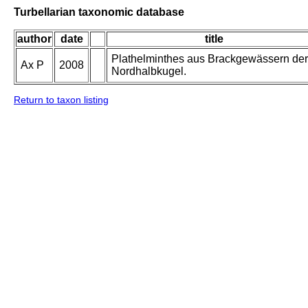
Turbellarian taxonomic database
author
date
title
Plathelminthes aus Brackgewässern der
Ax P
2008
Nordhalbkugel.
Return to taxon listing