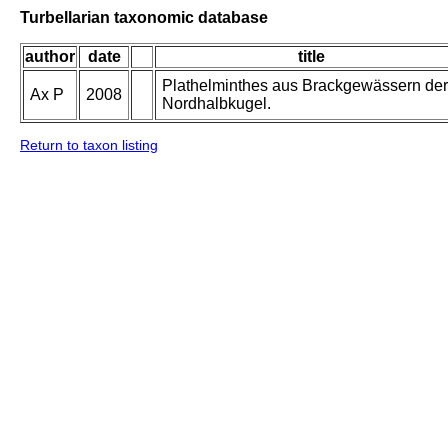
Turbellarian taxonomic database
author
date
title
Plathelminthes aus Brackgewässern der
Ax P
2008
Nordhalbkugel.
Return to taxon listing