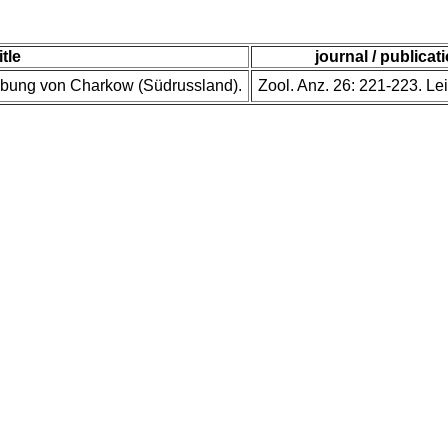
itle
journal / publicat
ebung von Charkow (Südrussland).
Zool. Anz. 26: 221-223. Le