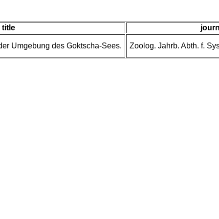
title
journ
n der Umgebung des Goktscha-Sees.
Zoolog. Jahrb. Abth. f. S