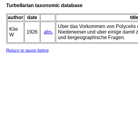
Turbellarian taxonomic database
author
date
titl
Uber das Vorkommen von Polycelis c
Klie
1926
abs.
Niederweser und uber einige dami
W
und tiergeographische Fragen.
Return to taxon listing