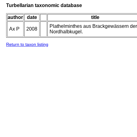
Turbellarian taxonomic database
author
date
title
Plathelminthes aus Brackgewässern der
Ax P
2008
Nordhalbkugel.
Return to taxon listing