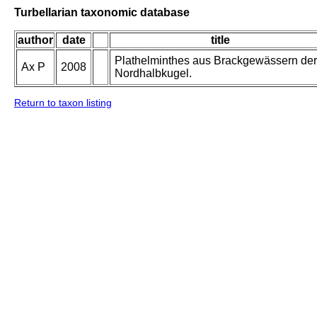
Turbellarian taxonomic database
author
date
title
Plathelminthes aus Brackgewässern der
Ax P
2008
Nordhalbkugel.
Return to taxon listing