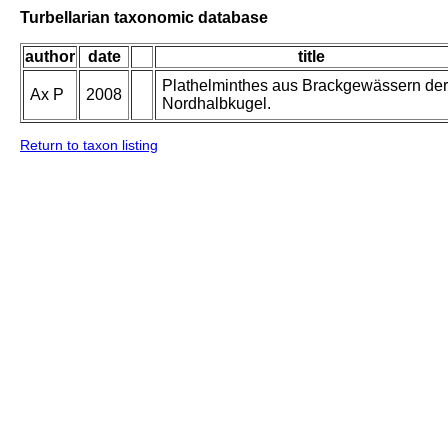
Turbellarian taxonomic database
author
date
title
Plathelminthes aus Brackgewässern der
Ax P
2008
Nordhalbkugel.
Return to taxon listing