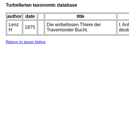
Turbellarian taxonomic database
author
date
title
Lenz
Die wirbellosen Thiere der
I. A
1875
H
Travemünder Bucht.
deuts
Return to taxon listing