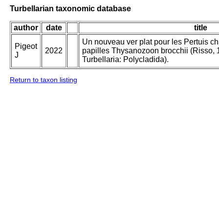
Turbellarian taxonomic database
author
date
title
Un nouveau ver plat pour les Pertuis cha
Pigeot
2022
papilles Thysanozoon brocchii (Risso, 
J
Turbellaria: Polycladida).
Return to taxon listing