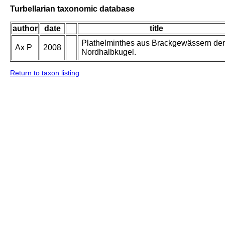
Turbellarian taxonomic database
author
date
title
Plathelminthes aus Brackgewässern der
Ax P
2008
Nordhalbkugel.
Return to taxon listing