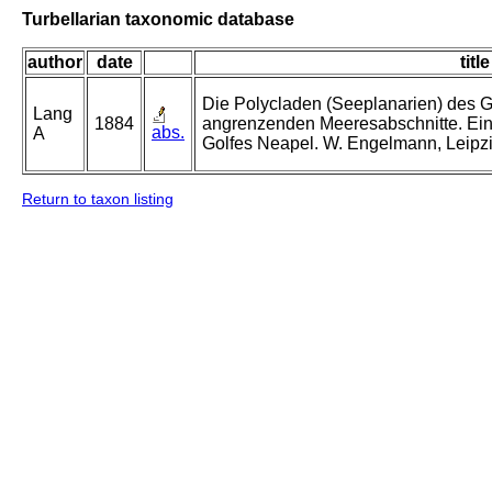
Turbellarian taxonomic database
author
date
title
Die Polycladen (Seeplanarien) des G
Lang
1884
angrenzenden Meeresabschnitte. Ei
abs.
A
Golfes Neapel. W. Engelmann, Leipzi
Return to taxon listing