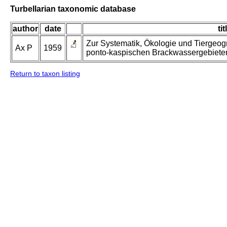
Turbellarian taxonomic database
author
date
tit
Zur Systematik, Ökologie und Tiergeogr
Ax P
1959
ponto-kaspischen Brackwassergebiete
Return to taxon listing