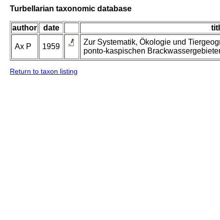
Turbellarian taxonomic database
author
date
tit
Zur Systematik, Ökologie und Tiergeogr
Ax P
1959
ponto-kaspischen Brackwassergebiete
Return to taxon listing