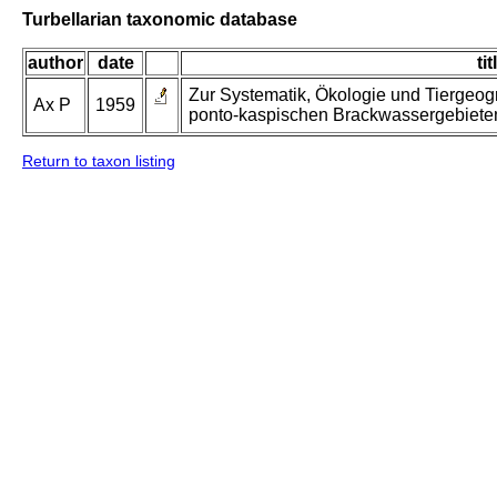
Turbellarian taxonomic database
author
date
tit
Zur Systematik, Ökologie und Tiergeogr
Ax P
1959
ponto-kaspischen Brackwassergebiete
Return to taxon listing