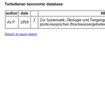
Turbellarian taxonomic database
author
date
tit
Zur Systematik, Ökologie und Tiergeogr
Ax P
1959
ponto-kaspischen Brackwassergebiete
Return to taxon listing