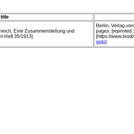
title
Berlin, Verlag vo
ierreich, Eine Zusammenstellung und
pages. [reprinted
n Heft 35/1913]
[https://www.biodi
goto
]