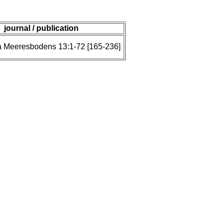
journal / publication
a Meeresbodens 13:1-72 [165-236]