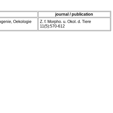
journal / publication
ogenie, Oekologie
Z. f. Morpho. u. Okol. d. Tiere
11(5):570-612